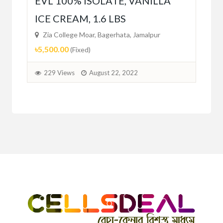
EVL 100% ISOLATE, VANILLA
Mi
ICE CREAM, 1.6 LBS
Zi
৳29
Zia College Moar, Bagerhata, Jamalpur
৳5,500.00
(Fixed)
2
229 Views
August 22, 2022