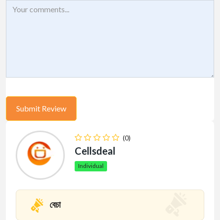
(0)
Cellsdeal
Individual
বেচা