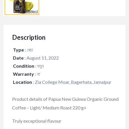
Description
Type
:
বেচা
Date
:
August 11, 2022
Condition
:
নতুন
Warranty
:
না
Location
:
Zia College Moar, Bagerhata, Jamalpur
Product details of Papua New Guinea Organic Ground
Coffee – Light/ Medium Roast 220 g+
Truly exceptional flavour