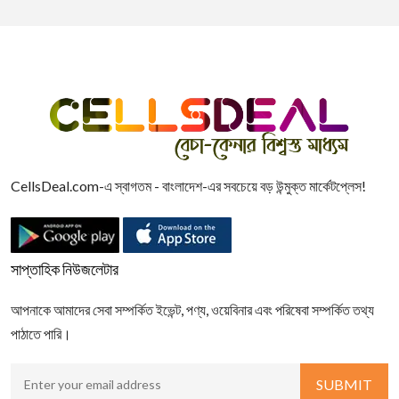
CellsDeal.com-এ স্বাগতম - বাংলাদেশ-এর সবচেয়ে বড় উন্মুক্ত মার্কেটপ্লেস!
সাপ্তাহিক নিউজলেটার
আপনাকে আমাদের সেবা সম্পর্কিত ইভেন্ট, পণ্য, ওয়েবিনার এবং পরিষেবা সম্পর্কিত তথ্য
পাঠাতে পারি।