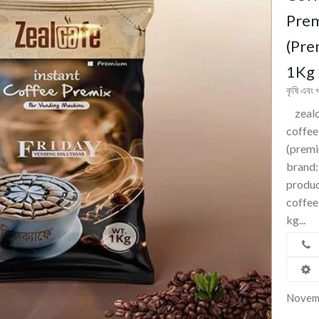
Prem
(Pre
1Kg
কৃষি এবং খ
zealca
coffee
(prem
brand:
produc
coffee
kg...
Novem