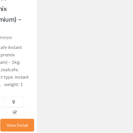
ix
mium) –
াদ্যদ্রব্য
fe instant
 premix
ium) – 1kg.
 zealcafe.
t type: instant
. weight: 1
ber 30, 2021
View Detail