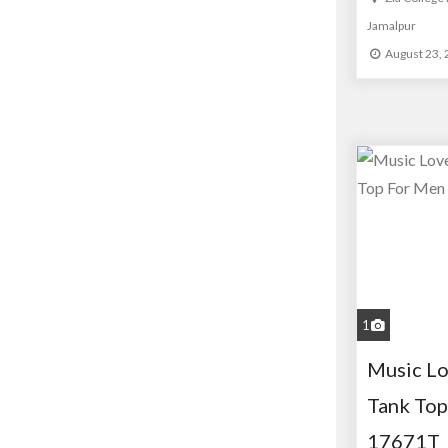
Jamalpur
August 23,
1
Music Lo
Tank Top
17671T