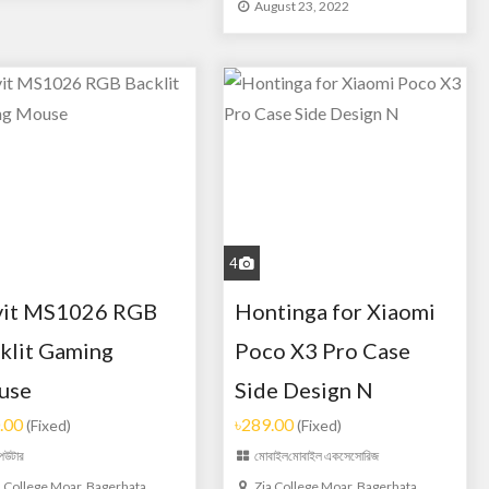
August 23, 2022
4
vit MS1026 RGB
Hontinga for Xiaomi
klit Gaming
Poco X3 Pro Case
use
Side Design N
.00
৳289.00
(Fixed)
(Fixed)
পিউটার
মোবাইল
মোবাইল একসেসোরিজ
a College Moar, Bagerhata,
Zia College Moar, Bagerhata,