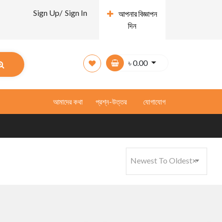
Sign Up/
Sign In
আপনার বিজ্ঞাপন
দিন
৳
0.00
আমাদের কথা
প্রশ্ন-উত্তর
যোগাযোগ
Newest To Oldest
×