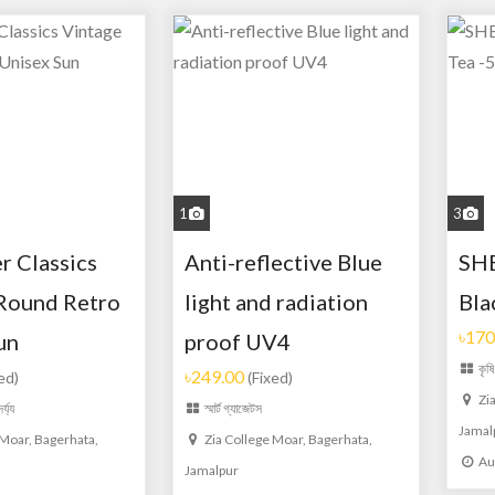
1
3
r Classics
Anti-reflective Blue
SH
Round Retro
light and radiation
Bla
৳170
un
proof UV4
কৃষি
৳249.00
ed)
(Fixed)
Zi
্য্য
স্মার্ট গ্যাজেটস
Jamal
 Moar, Bagerhata,
Zia College Moar, Bagerhata,
Au
Jamalpur