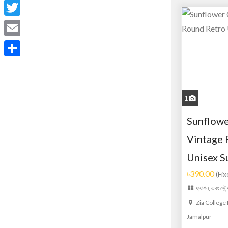
Facebook
Twitter
Email
Share
1
Sunflowe
Vintage 
Unisex S
৳390.00
(Fix
ফ্যাশন, এবং সৌন্দর
Zia College
Jamalpur