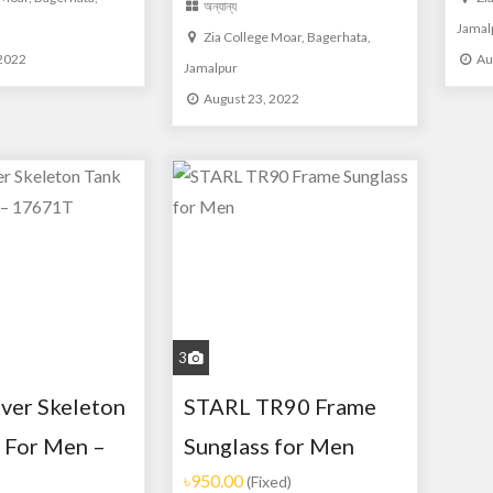
অন্যান্য
Jamal
Zia College Moar, Bagerhata,
 2022
Au
Jamalpur
August 23, 2022
3
ver Skeleton
STARL TR90 Frame
 For Men –
Sunglass for Men
৳950.00
(Fixed)