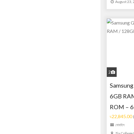
August 23,
2
Samsung 
6GB RAM
ROM – 
৳22,845.00
মোবাইল
Zia College