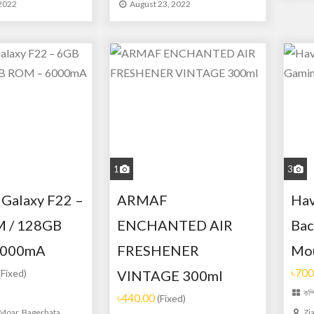
 2022
August 23, 2022
1
3
Galaxy F22 –
ARMAF
Ha
 / 128GB
ENCHANTED AIR
Bac
6000mA
FRESHENER
Mo
৳700
(Fixed)
VINTAGE 300ml
কম্
৳440.00
(Fixed)
 Moar, Bagerhata,
Zi