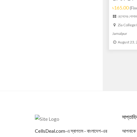
৳165.00
(Fix
ছেলেদের পোশা
Zia College
Jamalpur
August 23,
সাপ্তাহ
CellsDeal.com-এ স্বাগতম - বাংলাদেশ-এর
আপনাকে আম