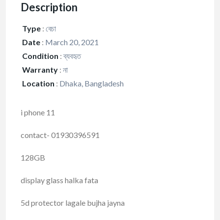
Description
Type
:
বেচা
Date
:
March 20, 2021
Condition
:
ব্যবহৃত
Warranty
:
না
Location
:
Dhaka, Bangladesh
i phone 11
contact- 01930396591
128GB
display glass halka fata
5d protector lagale bujha jayna