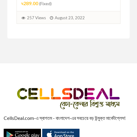
৳289.00
(Fixed)
2
257 Views
August 23, 2022
CellsDeal.com-এ স্বাগতম - বাংলাদেশ-এর সবচেয়ে বড় উন্মুক্ত মার্কেটপ্লেস!