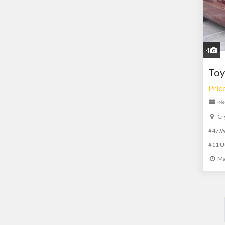
4
Toy
Pric
কার
Cr
#47,We
#11 U
Ma