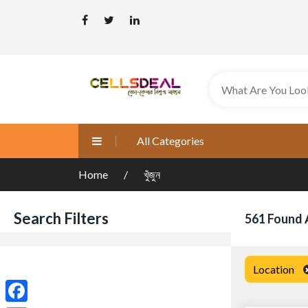
All Categories
Home
খুঁজুন
Search Filters
561 Found 
Location