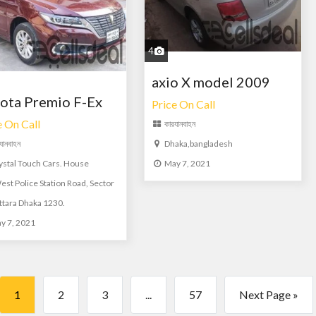
4
axio X model 2009
ota Premio F-Ex
Price On Call
e On Call
কার
যানবাহন
যানবাহন
Dhaka,bangladesh
ystal Touch Cars. House
May 7, 2021
st Police Station Road, Sector
ttara Dhaka 1230.
y 7, 2021
1
2
3
...
57
Next Page »