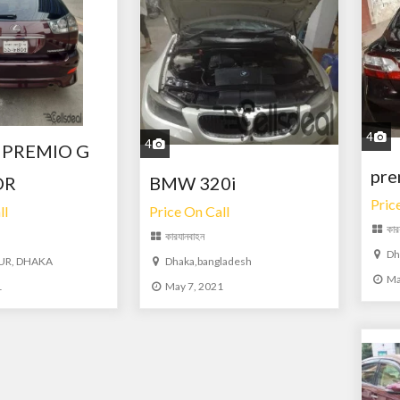
4
4
 PREMIO G
pre
OR
BMW 320i
Pric
ll
Price On Call
কার
কার
যানবাহন
Dh
UR, DHAKA
Dhaka,bangladesh
Ma
1
May 7, 2021