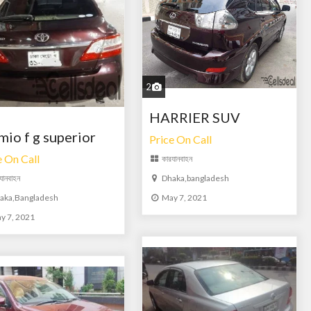
2
HARRIER SUV
mio f g superior
Price On Call
e On Call
কার
যানবাহন
যানবাহন
Dhaka,bangladesh
aka,Bangladesh
May 7, 2021
y 7, 2021