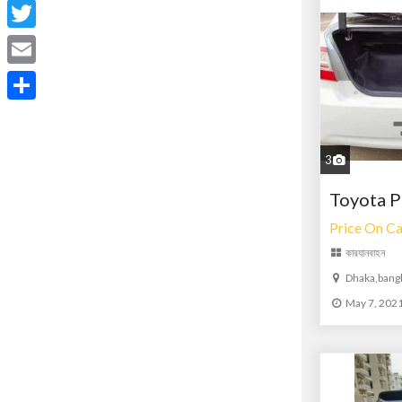
Facebook
Twitter
Email
Share
3
Toyota P
Price On Ca
কার
যানবাহন
Dhaka,bang
May 7, 202