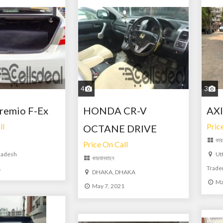
4
3
remio F-Ex
HONDA CR-V
AXI
ll
Pric
OCTANE DRIVE
কার
Price On Call
ladesh
Ut
কার
যানবাহন
1
Trade
DHAKA, DHAKA
Ma
May 7, 2021