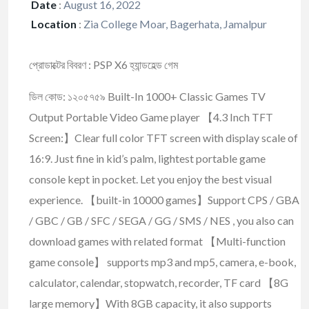
Date
:
August 16, 2022
Location
:
Zia College Moar, Bagerhata, Jamalpur
প্রোডাক্টের বিবরণ : PSP X6 হ্যান্ডহেল্ড গেম
ডিল কোড: ১২০৫৭৫৯ Built-In 1000+ Classic Games TV
Output Portable Video Game player 【4.3 Inch TFT
Screen:】Clear full color TFT screen with display scale of
16:9. Just fine in kid’s palm, lightest portable game
console kept in pocket. Let you enjoy the best visual
experience. 【built-in 10000 games】Support CPS / GBA
/ GBC / GB / SFC / SEGA / GG / SMS / NES , you also can
download games with related format 【Multi-function
game console】 supports mp3 and mp5, camera, e-book,
calculator, calendar, stopwatch, recorder, TF card 【8G
large memory】With 8GB capacity, it also supports