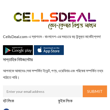
CellsDeal.com-এ স্বাগতম - বাংলাদেশ-এর সবচেয়ে বড় উন্মুক্ত মার্কেটপ্লেস!
সাপ্তাহিক নিউজলেটার
আপনাকে আমাদের সেবা সম্পর্কিত ইভেন্ট, পণ্য, ওয়েবিনার এবং পরিষেবা সম্পর্কিত তথ্য
পাঠাতে পারি।
হট লিংক
কুইক লিংক