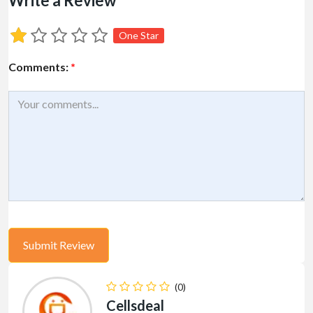
Write a Review
One Star
Comments:
*
(0)
Cellsdeal