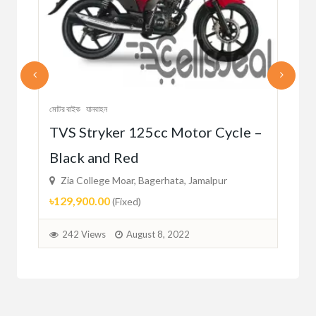
মোটর বাইক
যানবাহন
মোটর 
TVS Stryker 125cc Motor Cycle –
EX
Black and Red
BL
Zia College Moar, Bagerhata, Jamalpur
Zi
৳129,900.00
৳10
(Fixed)
242 Views
August 8, 2022
2