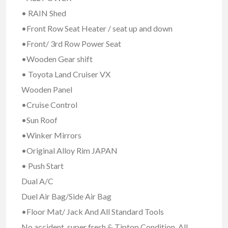
• RAIN Shed
•Front Row Seat Heater / seat up and down
•Front/ 3rd Row Power Seat
•Wooden Gear shift
• Toyota Land Cruiser VX
Wooden Panel
•Cruise Control
•Sun Roof
•Winker Mirrors
•Original Alloy Rim JAPAN
• Push Start
Dual A/C
Duel Air Bag/Side Air Bag
•Floor Mat/ Jack And All Standard Tools
No accident, super fresh & Tiptop Condition. All