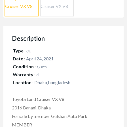
Description
Type
:
বেচা
Date
:
April 24, 2021
Condition
:
ব্যবহৃত
Warranty
:
না
Location
:
Dhaka,bangladesh
Toyota Land Cruiser VX V8
2016 Banani, Dhaka
For sale by member Gulshan Auto Park
MEMBER