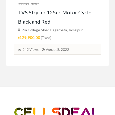
মোটর বাইক
যানবাহন
মোটর 
TVS Stryker 125cc Motor Cycle –
EX
Black and Red
BL
Zia College Moar, Bagerhata, Jamalpur
Zi
৳129,900.00
৳10
(Fixed)
242 Views
August 8, 2022
2