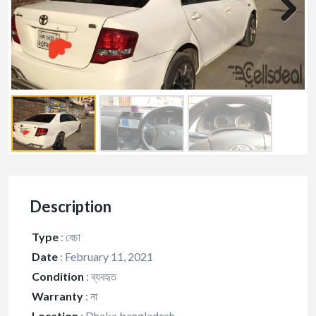
Description
Type
:
বেচা
Date
:
February 11, 2021
Condition
:
ব্যবহৃত
Warranty
:
না
Location
:
Dhaka,bangladesh