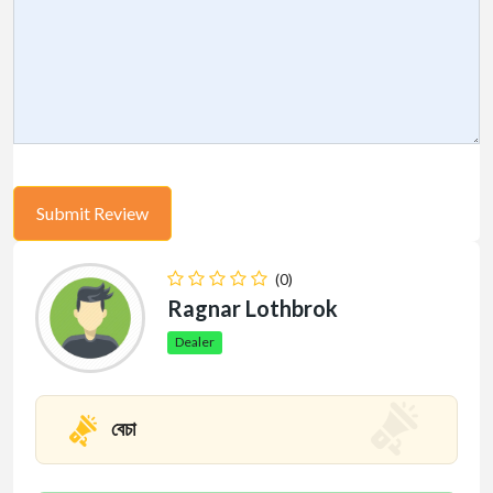
(0)
Ragnar Lothbrok
Dealer
বেচা