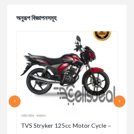
অনুরূপ বিজ্ঞাপনসমূহ
মোটর বাইক
যানবাহন
মোটর 
TVS Stryker 125cc Motor Cycle –
EX