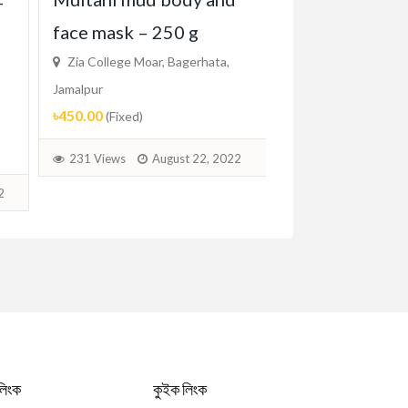
Sunflower Cla
-
face mask – 250 g
Vintage Roun
Zia College Moar, Bagerhata,
Unisex Sun
Jamalpur
Zia College Moar, 
৳450.00
(Fixed)
Jamalpur
৳390.00
(Fixed)
231 Views
August 22, 2022
238 Views
Aug
2
লিংক
কুইক লিংক