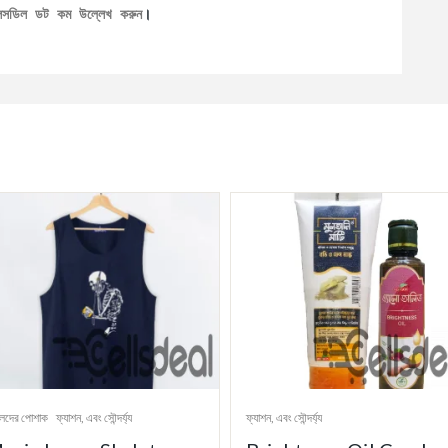
েলসডিল ডট কম উল্লেখ করুন
।
েদের পোশাক
ফ্যাশন, এবং সৌন্দর্য্য
ফ্যাশন, এবং সৌন্দর্য্য