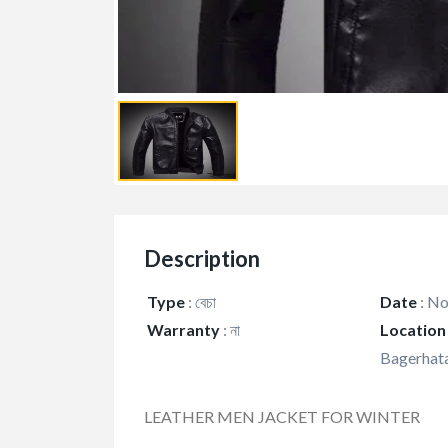
Description
Type
:
বেচা
Date
:
No
Warranty
:
না
Location
Bagerhata
LEATHER MEN JACKET FOR WINTER