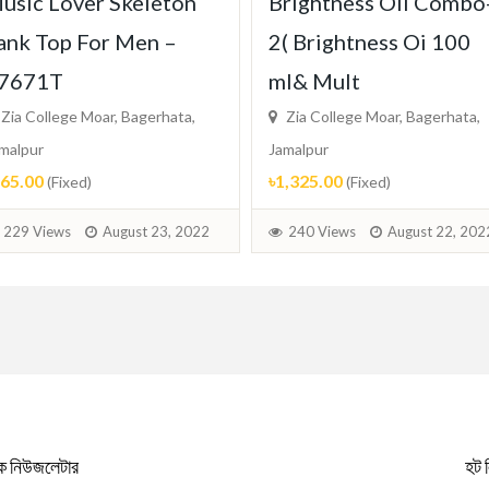
usic Lover Skeleton
Brightness Oil Combo
ank Top For Men –
2( Brightness Oi 100
7671T
ml& Mult
Zia College Moar, Bagerhata,
Zia College Moar, Bagerhata,
malpur
Jamalpur
165.00
৳1,325.00
(Fixed)
(Fixed)
229 Views
August 23, 2022
240 Views
August 22, 202
িক নিউজলেটার
হট 