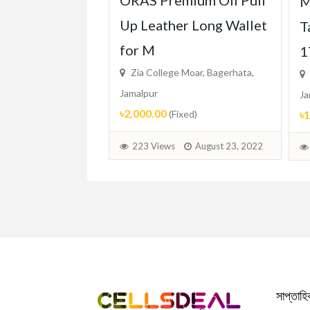
ORAS Premium Oil Pull
 Classics
M
Up Leather Long Wallet
Round Retro
T
for M
un
1
Zia College Moar, Bagerhata,
 Moar, Bagerhata,
Jamalpur
Ja
৳2,000.00
৳
(Fixed)
d)
223 Views
August 23, 2022
August 23, 2022
সাপ্তাহ