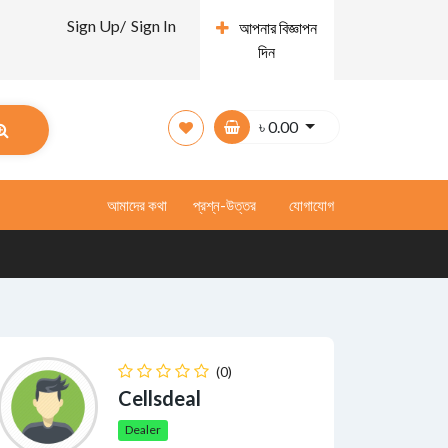
Sign Up/
Sign In
আপনার বিজ্ঞাপন
দিন
৳
0.00
আমাদের কথা
প্রশ্ন-উত্তর
যোগাযোগ
(0)
Cellsdeal
Dealer