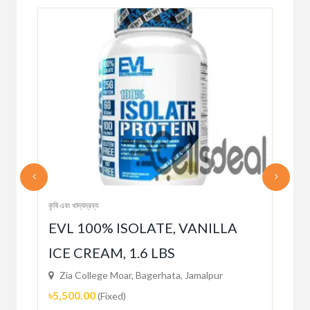
কৃষি এবং খাদ্যদ্রব্য
কৃষি এব
EVL 100% ISOLATE, VANILLA
Mi
ICE CREAM, 1.6 LBS
Zi
৳29
Zia College Moar, Bagerhata, Jamalpur
৳5,500.00
(Fixed)
2