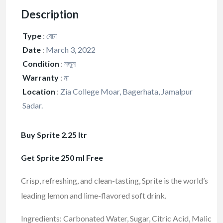
Description
Type
:
বেচা
Date
:
March 3, 2022
Condition
:
নতুন
Warranty
:
না
Location
:
Zia College Moar, Bagerhata, Jamalpur
Sadar.
Buy Sprite 2.25 ltr
Get Sprite 250 ml Free
Crisp, refreshing, and clean-tasting, Sprite is the world’s
leading lemon and lime-flavored soft drink.
Ingredients: Carbonated Water, Sugar, Citric Acid, Malic