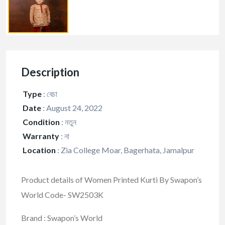
Description
Type
:
বেচা
Date
:
August 24, 2022
Condition
:
নতুন
Warranty
:
না
Location
:
Zia College Moar, Bagerhata, Jamalpur
Product details of Women Printed Kurti By Swapon’s
World Code- SW2503K
Brand : Swapon’s World