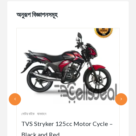
অনুরূপ বিজ্ঞাপনসমূহ
মোটর বাইক
যানবাহন
মোটর 
TVS Stryker 125cc Motor Cycle –
EX
Black and Red
BL