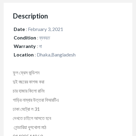
Description
Date
:
February 3, 2021
Condition
:
ব্যবহৃত
Warranty
:
না
Location
:
Dhaka,Bangladesh
ফুল ফ্রেস কন্ডিশন
দুই বছরের কাগজ করা
চার হাজার কিলো রানিং
গাড়ির নাম্বার উত্তরা বিআরটিএ
ঢাকা মেট্রো ল 31
দেখতে চাইলে আসতে হবে
গেন্ডারিয়া ধুপখোলা মাঠ