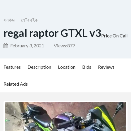
যানবাহন
মোটর বাইক
regal raptor GTXL v3
Price On Call
February 3, 2021
Views:
877
Features
Description
Location
Bids
Reviews
Related Ads