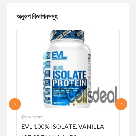
অনুরূপ বিজ্ঞাপনসমূহ
কৃষি এবং খাদ্যদ্রব্য
কৃষি এব
EVL 100% ISOLATE, VANILLA
Mi