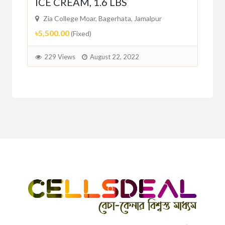
ICE CREAM, 1.6 LBS
Zi
৳29
Zia College Moar, Bagerhata, Jamalpur
৳5,500.00
(Fixed)
2
229 Views
August 22, 2022