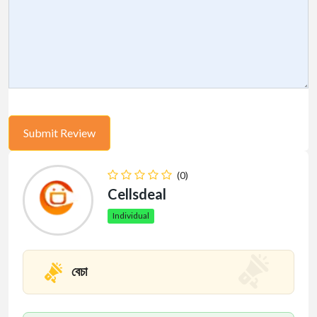
(0)
Cellsdeal
Individual
বেচা