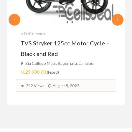
মোটর বাইক
যানবাহন
মোটর 
e –
EXERCISE BIKE KPOWER 3.8D-
GP
BLACK
– 
Zia College Moar, Bagerhata, Jamalpur
Zi
৳10,500.00
৳35
(Fixed)
248 Views
August 4, 2022
3