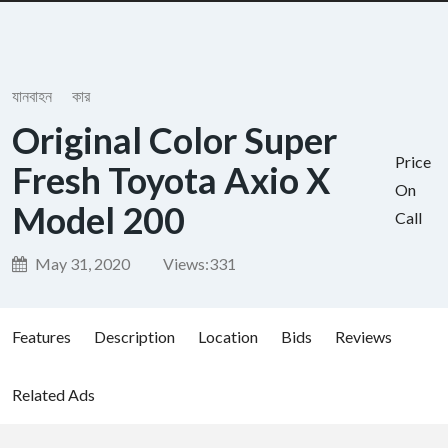
যানবাহন
কার
Original Color Super
Price
Fresh Toyota Axio X
On
Model 200
Call
May 31, 2020
Views:
331
Features
Description
Location
Bids
Reviews
Related Ads