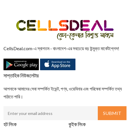
CellsDeal.com-এ স্বাগতম - বাংলাদেশ-এর সবচেয়ে বড় উন্মুক্ত মার্কেটপ্লেস!
সাপ্তাহিক নিউজলেটার
আপনাকে আমাদের সেবা সম্পর্কিত ইভেন্ট, পণ্য, ওয়েবিনার এবং পরিষেবা সম্পর্কিত তথ্য
পাঠাতে পারি।
হট লিংক
কুইক লিংক