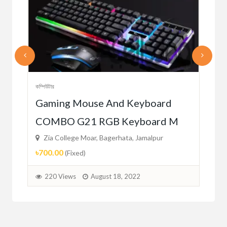
কম্পিউ
কম্পিউটার
AU
Gaming Mouse And Keyboard
Mo
COMBO G21 RGB Keyboard M
Zi
Zia College Moar, Bagerhata, Jamalpur
৳64
৳700.00
(Fixed)
2
220 Views
August 18, 2022