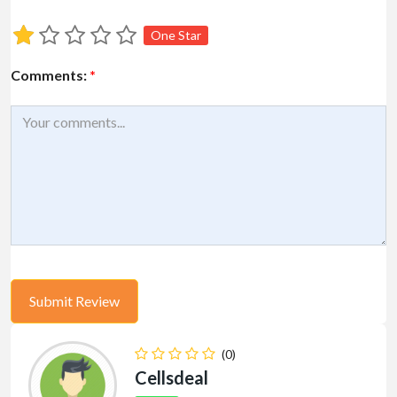
One Star
Comments:
*
(0)
Cellsdeal