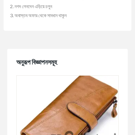
নগদ লেনদেন এড়িয়ে চলুন
অবাস্তব অফার থেকে সাবধান থাকুন
অনুরূপ বিজ্ঞাপনসমূহ