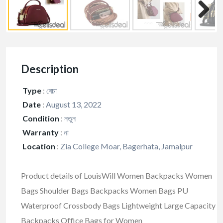
Description
Type
:
বেচা
Date
:
August 13, 2022
Condition
:
নতুন
Warranty
:
না
Location
:
Zia College Moar, Bagerhata, Jamalpur
Product details of LouisWill Women Backpacks Women
Bags Shoulder Bags Backpacks Women Bags PU
Waterproof Crossbody Bags Lightweight Large Capacity
Backpacks Office Bags for Women