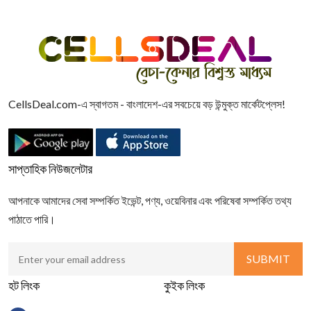
CellsDeal.com-এ স্বাগতম - বাংলাদেশ-এর সবচেয়ে বড় উন্মুক্ত মার্কেটপ্লেস!
সাপ্তাহিক নিউজলেটার
আপনাকে আমাদের সেবা সম্পর্কিত ইভেন্ট, পণ্য, ওয়েবিনার এবং পরিষেবা সম্পর্কিত তথ্য
পাঠাতে পারি।
হট লিংক
কুইক লিংক