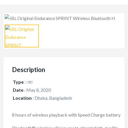
Description
Type
:
বেচা
Date
:
May 8, 2020
Location
:
Dhaka, Bangladesh
8 hours of wireless playback with Speed Charge battery
Bluetooth® wireless allows you to stream high-quality