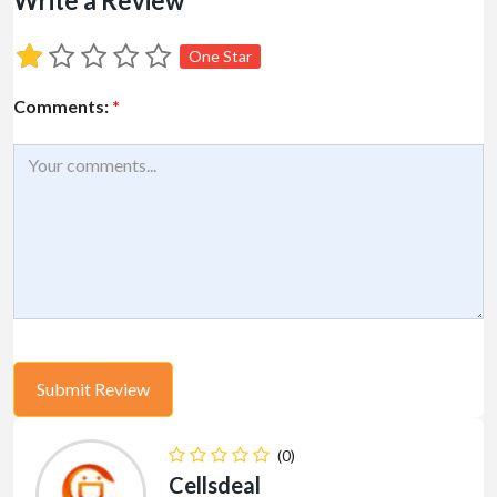
Write a Review
One Star
Comments:
*
(0)
Cellsdeal