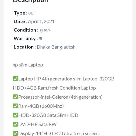
Type
:
বেচা
Date
:
April 1, 2021
Condition
:
ব্যবহৃত
Warranty
:
না
Location
:
Dhaka,Bangladesh
hp slim Laptop
Laptop HP 4th generation slim Laptop-320GB
HDD+4GB Ram.fresh Condition Laptop
Prosassor-intel-Celeron (4th generation)
Ram-4GB (1600Mhz)
HDD-320GB Sata Slim HDD
DVD-HP Sata RW
Display-14.”HD LED Ultra fresh screen.