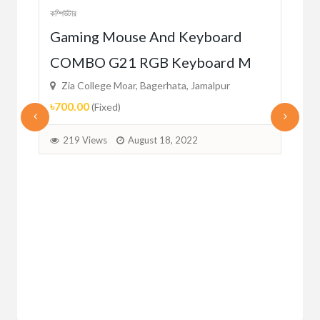
কম্পিউটার
Gaming Mouse And Keyboard
COMBO G21 RGB Keyboard M
Zia College Moar, Bagerhata, Jamalpur
৳700.00
(Fixed)
219 Views
August 18, 2022
কম্পিউ
AU
Mo
Zi
৳64
2