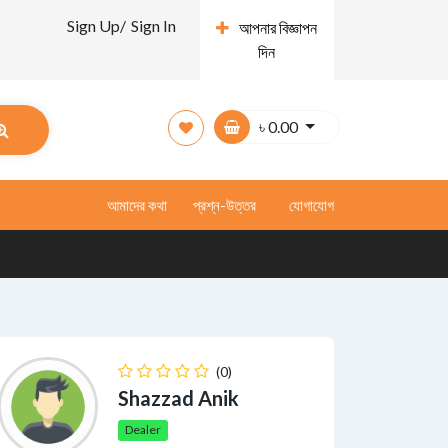
Sign Up/
Sign In
আপনার বিজ্ঞাপন
দিন
৳
0.00
আমাদের কথা
প্রশ্ন-উত্তর
যোগাযোগ
(0)
Shazzad Anik
Dealer