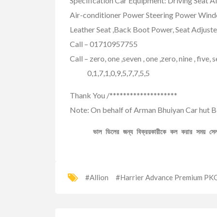
Specification Car Equipment: Driving Seat 
Air-conditioner Power Steering Power Wind
Leather Seat ,Back Boot Power, Seat Adjuster
Call – 01710957755
Call – zero, one ,seven , one ,zero, nine , five, s
0,1,7,1,0,9,5,7,7,5,5
Thank You /********************
Note: On behalf of Arman Bhuiyan Car hut B
ভাল ডিলের জন্য বিক্রয়কারীকে কল করার সময় স
#Allion
#Harrier Advance Premium PKG