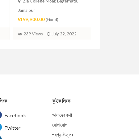
Zia College Moar, Bagerhata,
Jamalpur
Jamalpur
৳144,990.00
(Fixed
৳199,900.00
(Fixed)
220 Views
Aug
239 Views
July 22, 2022
লিংক
কুইক লিংক
আমাদের কথা
Facebook
যোগাযোগ
Twitter
প্রশ্ন-উত্তর