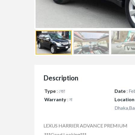
Description
Type
:
বেচা
Date
:
Feb
Warranty
:
না
Location
Dhaka,Ba
LEXUS HARRIER ADVANCE PREMIUM
***Good Looking***