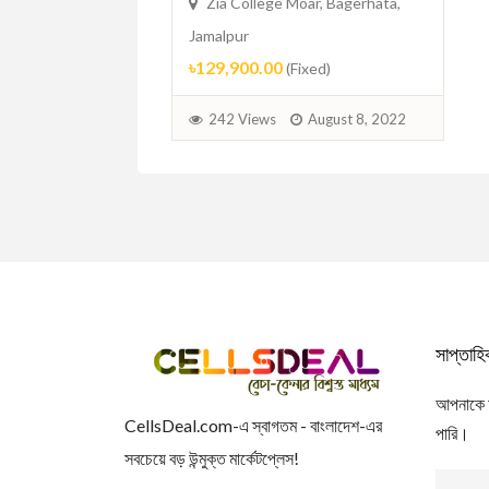
Zia College Moar, Bagerhata,
Jamalpur
(Fixed)
৳129,900.00
(Fixed)
August 20, 2022
242 Views
August 8, 2022
সাপ্তাহ
আপনাকে আম
CellsDeal.com-এ স্বাগতম - বাংলাদেশ-এর
পারি।
সবচেয়ে বড় উন্মুক্ত মার্কেটপ্লেস!