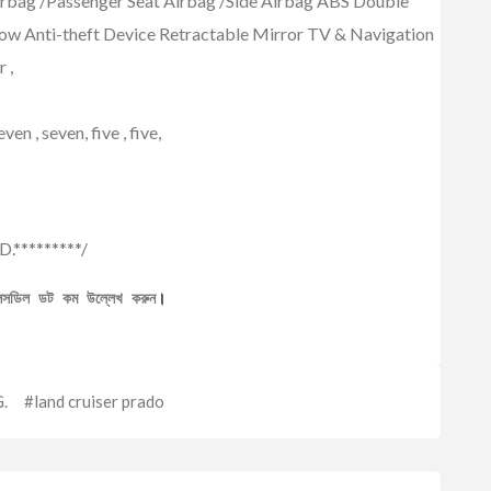
Airbag /Passenger Seat Airbag /Side Airbag ABS Double
ow Anti-theft Device Retractable Mirror TV & Navigation
 ,
even , seven, five , five,
D.*********/
েলসডিল ডট কম উল্লেখ করুন
।
.
#land cruiser prado