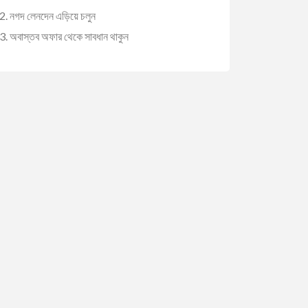
নগদ লেনদেন এড়িয়ে চলুন
অবাস্তব অফার থেকে সাবধান থাকুন