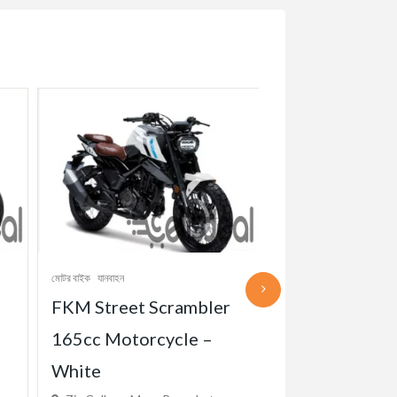
মোটর বাইক
যানবাহন
মোটর বাইক
যানবাহন
FKM Street Scrambler
ero Maestro 
165cc Motorcycle –
(Scooter) 110
White
Zia College Moar, 