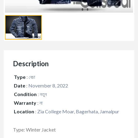
Description
Type
:
বেচা
Date
:
November 8, 2022
Condition
:
নতুন
Warranty
:
না
Location
:
Zia College Moar, Bagerhata, Jamalpur
Type: Winter Jacket