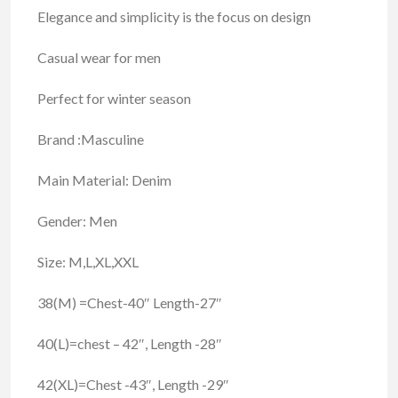
Elegance and simplicity is the focus on design
Casual wear for men
Perfect for winter season
Brand :Masculine
Main Material: Denim
Gender: Men
Size: M,L,XL,XXL
38(M) =Chest-40″ Length-27″
40(L)=chest – 42″, Length -28″
42(XL)=Chest -43″, Length -29″