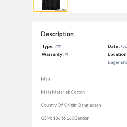
Description
Type
:
বেচা
Date
:
Oct
Warranty
:
না
Location
Bagerhata
Men
Main Material: Cotton
Country Of Origin: Bangladesh
GSM: 186 to 160Gender