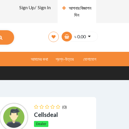
Sign Up/
Sign In
আপনার বিজ্ঞাপন
দিন
৳
0.00
আমাদের কথা
প্রশ্ন-উত্তর
যোগাযোগ
(0)
Cellsdeal
Dealer