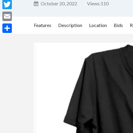
Facebook
October 20, 2022
Views:
110
Twitter
Features
Description
Location
Bids
R
Email
Share