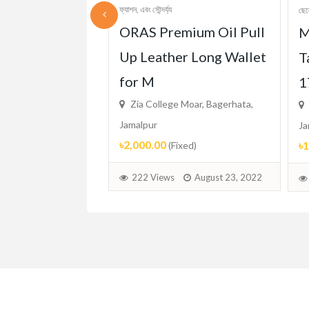
ফ্যাশন, এবং সৌন্দর্য্য
ছেল
ORAS Premium Oil Pull
 Classics
M
Up Leather Long Wallet
Round Retro
T
for M
un
1
Zia College Moar, Bagerhata,
 Moar, Bagerhata,
Jamalpur
Ja
৳2,000.00
৳
(Fixed)
d)
222 Views
August 23, 2022
August 23, 2022