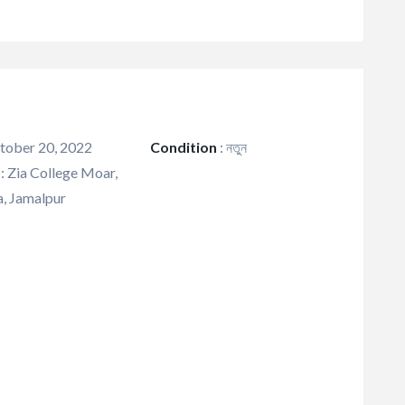
ober 20, 2022
Condition
:
নতুন
:
Zia College Moar,
, Jamalpur