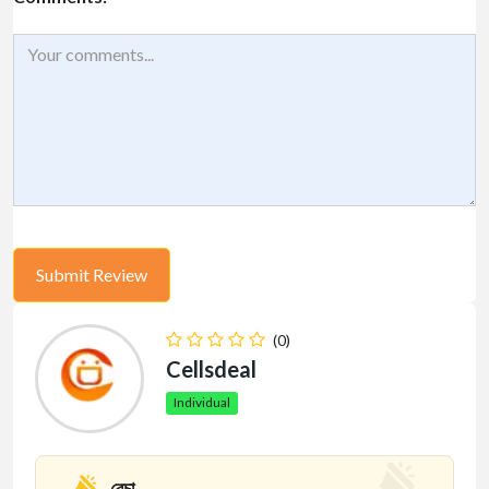
(0)
Cellsdeal
Individual
বেচা