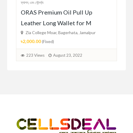
ছেলেদের পোশাক
ফ্যাশন, এবং সৌন্দর্য্য
ফ্যাশন, 
Music Lover Skeleton Tank Top
Br
For Men – 17671T
Br
Zia College Moar, Bagerhata, Jamalpur
Zi
৳165.00
৳1,
(Fixed)
229 Views
August 23, 2022
2