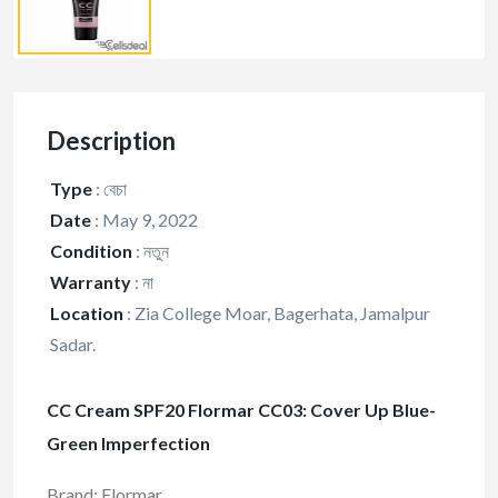
Description
Type
:
বেচা
Date
:
May 9, 2022
Condition
:
নতুন
Warranty
:
না
Location
:
Zia College Moar, Bagerhata, Jamalpur
Sadar.
CC Cream SPF20 Flormar CC03: Cover Up Blue-
Green Imperfection
Brand: Flormar