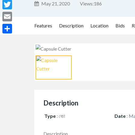
Facebook
May 21, 2020
Views:
186
Twitter
Features
Description
Location
Bids
R
Email
Share
Description
Type
:
বেচা
Date
:
Ma
Description