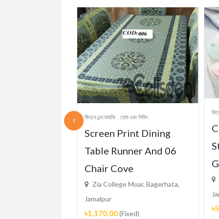
 এবং লিভিং
কিচ
কিচেন এন্ড ডায়নিং
হোম এবং লিভিং
all Stove
C
Screen Print Dining
Foil Oil-
S
Table Runner And 06
cker
G
Chair Cove
 Moar, Bagerhata,
Zia College Moar, Bagerhata,
Ja
Jamalpur
৳
d)
৳1,170.00
(Fixed)