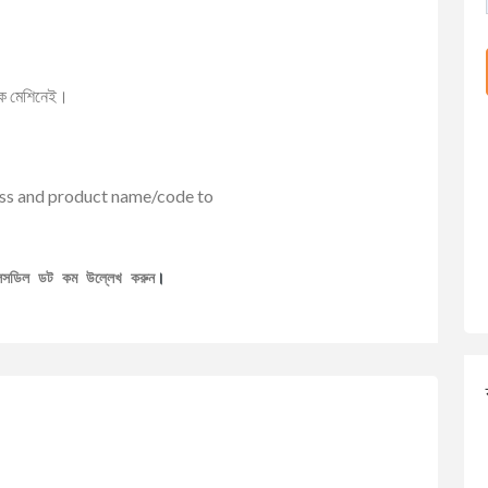
 এক মেশিনেই।
ess and product name/code to
েলসডিল ডট কম উল্লেখ করুন
।