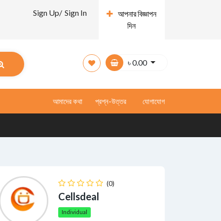
Sign Up/
Sign In
আপনার বিজ্ঞাপন
দিন
৳
0.00
আমাদের কথা
প্রশ্ন-উত্তর
যোগাযোগ
(0)
Cellsdeal
Individual