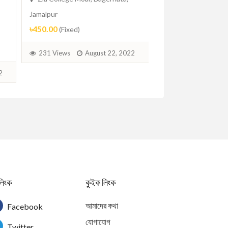
Unisex Sun
Jamalpur
Zia College Moar, 
৳450.00
(Fixed)
Jamalpur
৳390.00
(Fixed)
231 Views
August 22, 2022
237 Views
Aug
2
লিংক
কুইক লিংক
আমাদের কথা
Facebook
যোগাযোগ
Twitter