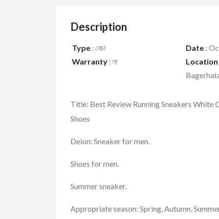
Description
Type
:
বেচা
Date
:
Oct
Warranty
:
না
Location
Bagerhata
Title: Best Review Running Sneakers White
Shoes
Deion: Sneaker for men.
Shoes for men.
Summer sneaker.
Appropriate season: Spring, Autumn, Summe