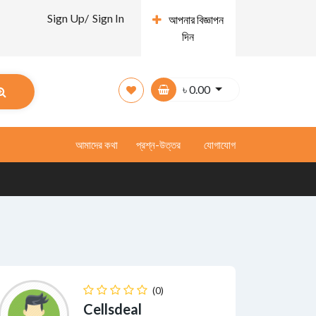
Sign Up/
Sign In
আপনার বিজ্ঞাপন
দিন
৳
0.00
আমাদের কথা
প্রশ্ন-উত্তর
যোগাযোগ
(0)
Cellsdeal