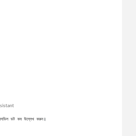
sistant
েলসডিল ডট কম উল্লেখ করুন
।