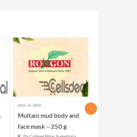
ফ্যাশন, এবং সৌন্দর্য্য
ফ্যাশন, এবং সৌন্দর্য্য
Multani mud body and
Sunflower Cla
-
face mask – 250 g
Vintage Roun
Zia College Moar, Bagerhata,