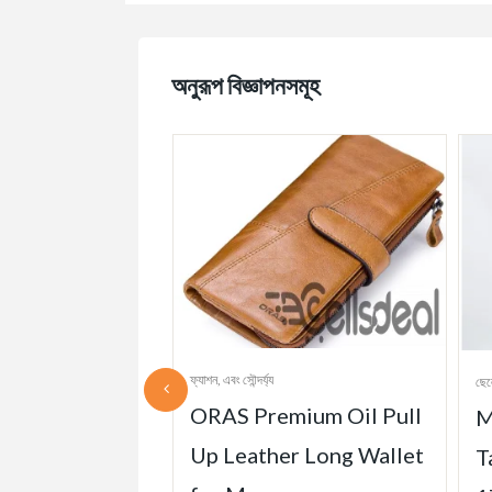
অনুরূপ বিজ্ঞাপনসমূহ
ফ্যাশন, এবং সৌন্দর্য্য
ছেল
ORAS Premium Oil Pull
 Classics
M
Up Leather Long Wallet
Round Retro
T