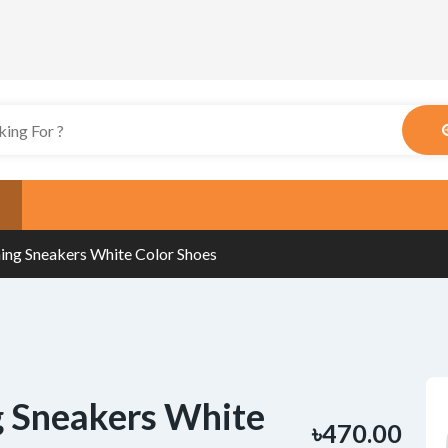
ing Sneakers White Color Shoes
g Sneakers White
৳470.00