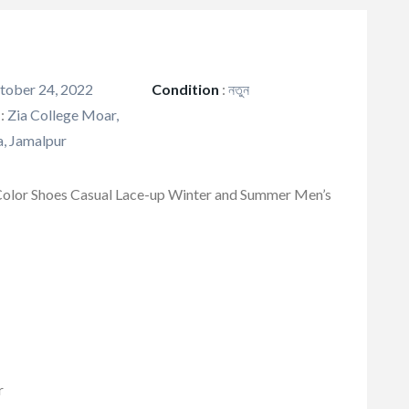
ober 24, 2022
Condition
:
নতুন
:
Zia College Moar,
, Jamalpur
 Color Shoes Casual Lace-up Winter and Summer Men’s
r