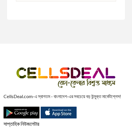
CellsDeal.com-এ স্বাগতম - বাংলাদেশ-এর সবচেয়ে বড় উন্মুক্ত মার্কেটপ্লেস!
সাপ্তাহিক নিউজলেটার