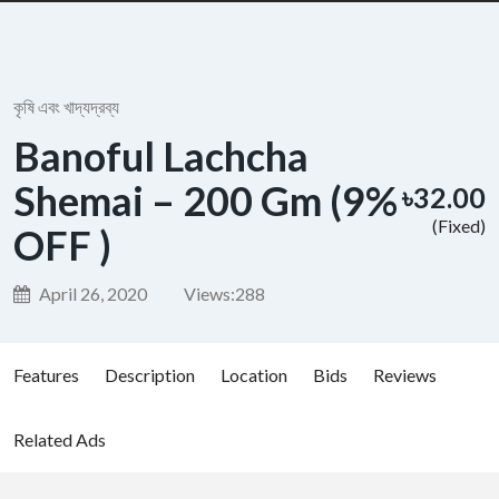
কৃষি এবং খাদ্যদ্রব্য
Banoful Lachcha
Shemai – 200 Gm (9%
৳32.00
(Fixed)
OFF )
April 26, 2020
Views:
288
Features
Description
Location
Bids
Reviews
Related Ads