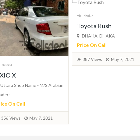
কার
যানবাহন
কার
যানবাহন
Toyota Rush
TOYOTA PREMIO G
DHAKA, DHAKA
SUPERIOR
Price On Call
HARIRAMPUR, DHAKA
Price On Call
387 Views
May 7, 2021
463 Views
May 7, 202