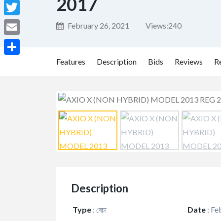
2017
Facebook
Twitter
February 26, 2021
Views:
240
Email
Features
Description
Bids
Reviews
R
Share
Description
Type
:
বেচা
Date
:
Feb