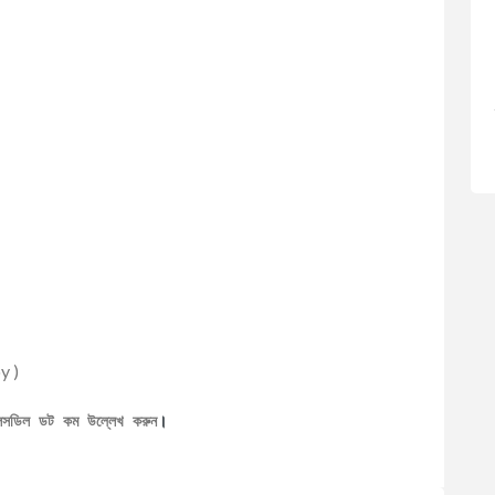
y )
েলসডিল ডট কম উল্লেখ করুন
।