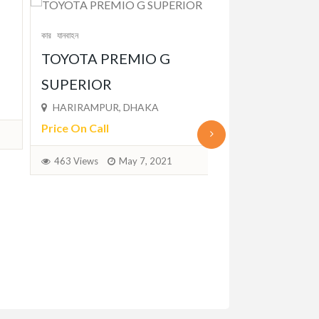
কার
যানবাহন
কার
যানবাহন
1
Toyota Premio F-Ex
HONDA CR
Dhaka,bangladesh
DRIVE
Price On Call
DHAKA, DHA
Price On Call
432 Views
May 7, 2021
369 Views