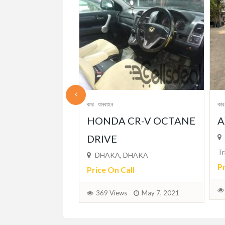
কার
যানবাহন
 CR-V OCTANE
AXIO X
Uttara Shop Name - M/S Arabian
Traders
 DHAKA
Price On Call
Call
356 Views
May 7, 2021
ws
May 7, 2021