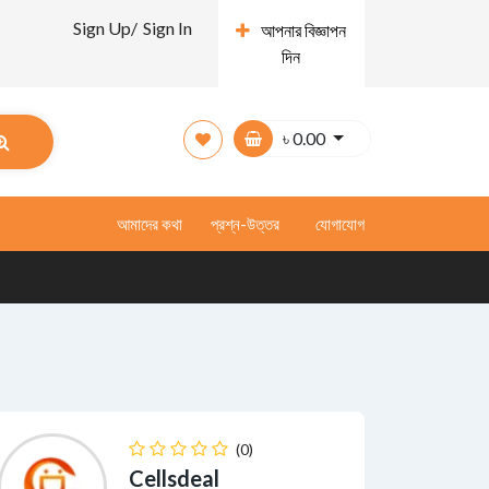
Sign Up/
Sign In
আপনার বিজ্ঞাপন
দিন
৳
0.00
আমাদের কথা
প্রশ্ন-উত্তর
যোগাযোগ
(0)
Cellsdeal