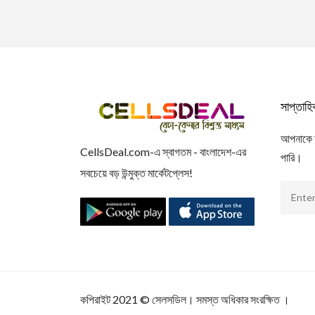
সাপ্তাহ
আপনাকে আম
CellsDeal.com-এ স্বাগতম - বাংলাদেশ-এর
পারি।
সবচেয়ে বড় উন্মুক্ত মার্কেটপ্লেস!
কপিরাইট 2021
©
সেলসডিল
। সমস্ত অধিকার সংরক্ষিত ।