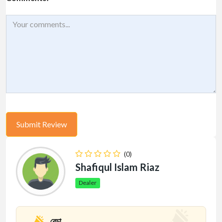
(0)
Shafiqul Islam Riaz
Dealer
বেচা