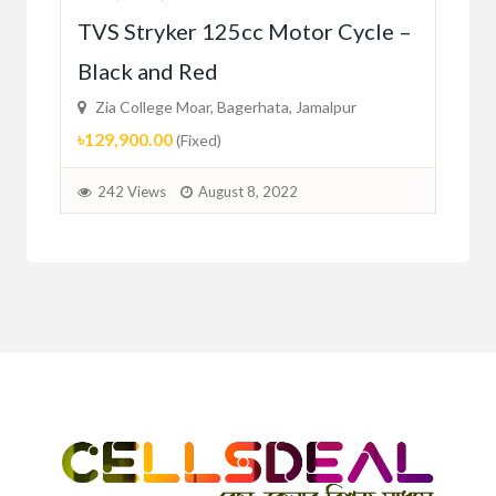
TVS Stryker 125cc Motor Cycle –
EX
Black and Red
BL
Zia College Moar, Bagerhata, Jamalpur
Zi
৳129,900.00
৳10
(Fixed)
242 Views
August 8, 2022
2