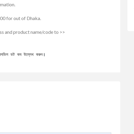
rmation.
00 for out of Dhaka.
ess and product name/code to >>
েলসডিল ডট কম উল্লেখ করুন
।