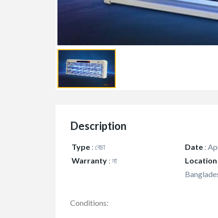
Description
Type
:
বেচা
Date
:
Apr
Warranty
:
না
Location
Banglade
Conditions: