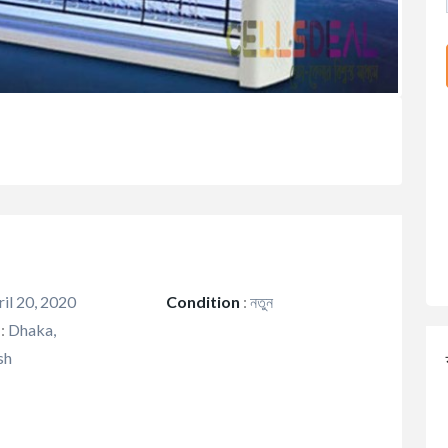
il 20, 2020
Condition
:
নতুন
:
Dhaka,
sh