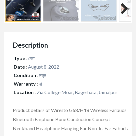
Description
Type
:
বেচা
Date
:
August 8, 2022
Condition
:
নতুন
Warranty
:
না
Location
:
Zia College Moar, Bagerhata, Jamalpur
Product details of Wiresto G68/H18 Wireless Earbuds
Bluetooth Earphone Bone Conduction Concept
Neckband Headphone Hanging Ear Non-In-Ear Eabuds