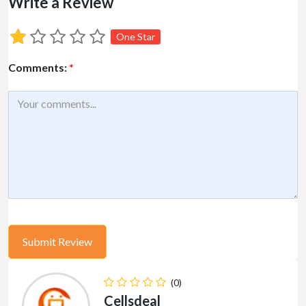
Write a Review
One Star
Comments:
*
(0)
Cellsdeal