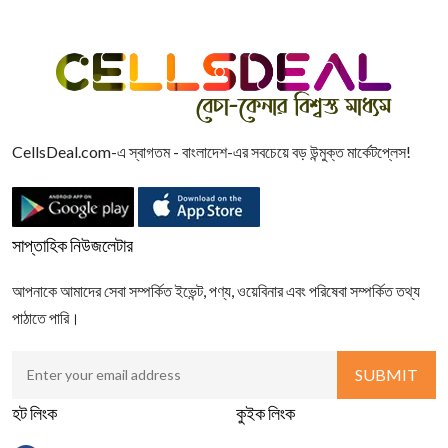
CellsDeal.com-এ স্বাগতম - বাংলাদেশ-এর সবচেয়ে বড় উন্মুক্ত মার্কেটপ্লেস!
সাপ্তাহিক নিউজলেটার
আপনাকে আমাদের সেবা সম্পর্কিত ইভেন্ট, পণ্য, ওয়েবিনার এবং পরিষেবা সম্পর্কিত তথ্য
পাঠাতে পারি।
হট লিংক
কুইক লিংক