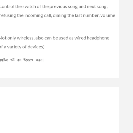
ontrol the switch of the previous song and next song,
 refusing the incoming call, dialing the last number, volume
ot only wireless, also can be used as wired headphone
 a variety of devices)
েলসডিল ডট কম উল্লেখ করুন
।