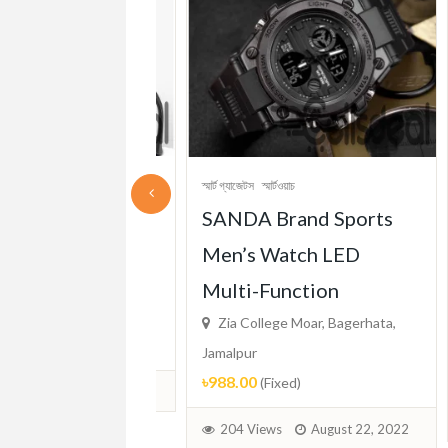
স্মা
স্মার্ট গ্যাজেটস
স্মার্টওয়াচ
N
90 Frame
SANDA Brand Sports
L
for Men
Men’s Watch LED
f
 Moar, Bagerhata,
Multi-Function
Zia College Moar, Bagerhata,
d)
Ja
Jamalpur
৳1
৳988.00
(Fixed)
August 22, 2022
204 Views
August 22, 2022