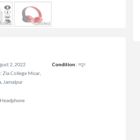
ust 2, 2022
Condition
:
নতুন
:
Zia College Moar,
, Jamalpur
h Headphone