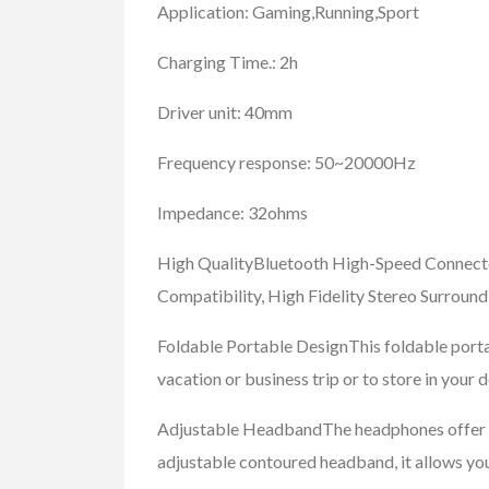
Application: Gaming,Running,Sport
Charging Time.: 2h
Driver unit: 40mm
Frequency response: 50~20000Hz
Impedance: 32ohms
High QualityBluetooth High-Speed Connected
Compatibility, High Fidelity Stereo Surroun
Foldable Portable DesignThis foldable portab
vacation or business trip or to store in your 
Adjustable HeadbandThe headphones offer not 
adjustable contoured headband, it allows you