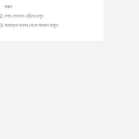
করুন
নগদ লেনদেন এড়িয়ে চলুন
অবাস্তব অফার থেকে সাবধান থাকুন