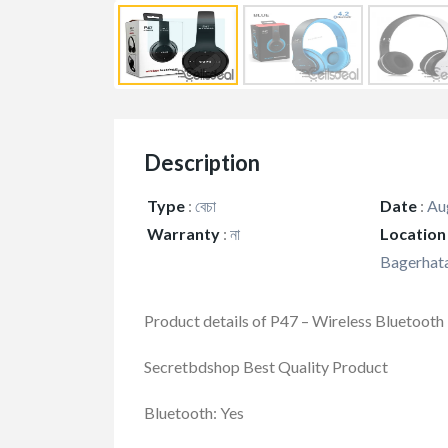
Description
Type
:
বেচা
Date
:
Aug
Warranty
:
না
Location
Bagerhata
Product details of P47 – Wireless Bluetoot
Secretbdshop Best Quality Product
Bluetooth: Yes