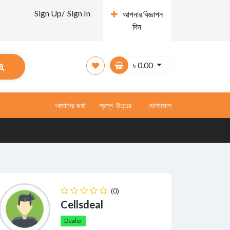
Sign Up/
Sign In
আপনার বিজ্ঞাপন
দিন
৳
0.00
আমাদের কথা
প্রশ্ন-উত্তর
যোগাযোগ
(0)
Cellsdeal
Dealer