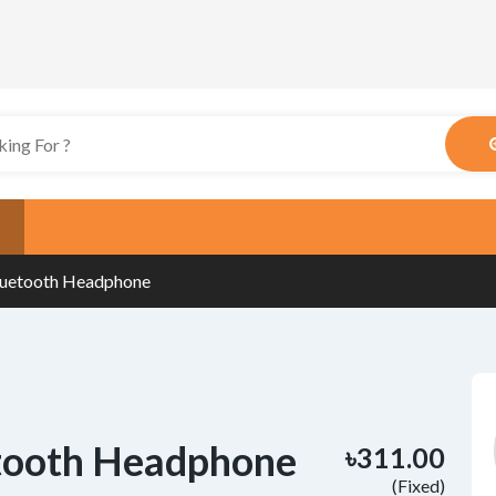
luetooth Headphone
etooth Headphone
৳311.00
(Fixed)