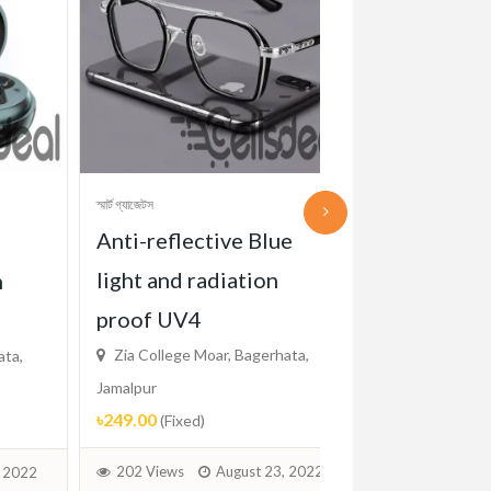
স্মার্ট গ্যাজেটস
স্মার্ট গ্যাজেটস
STARL TR90 
Anti-reflective Blue
Sunglass for 
light and radiation
Zia College Moar, 
proof UV4
Jamalpur
Zia College Moar, Bagerhata,
৳950.00
(Fixed)
Jamalpur
৳249.00
(Fixed)
214 Views
Aug
202 Views
August 23, 2022
2