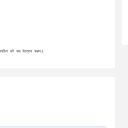
েলসডিল ডট কম উল্লেখ করুন
।