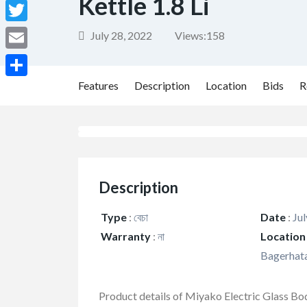
Kettle 1.8 Li
Facebook
Twitter
July 28, 2022
Views:
158
Email
Features
Description
Location
Bids
R
Share
Description
Type
:
বেচা
Date
:
Jul
Warranty
:
না
Location
Bagerhata
Product details of Miyako Electric Glass B