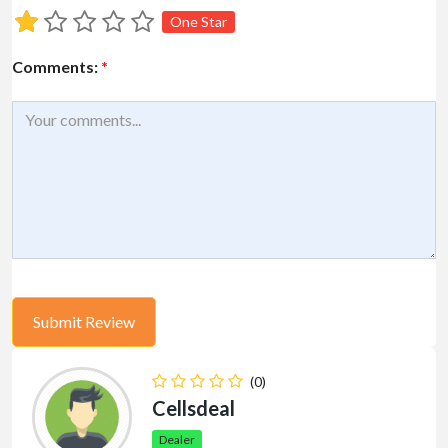
One Star
Comments:
*
(0)
Cellsdeal
Dealer