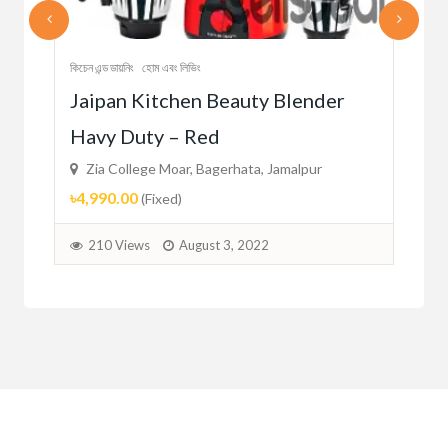
কিচেন এন্ড ডায়নিং
হোম এবং লিভিং
কিচেন এ
Jaipan Kitchen Beauty Blender
Ki
Havy Duty – Red
Oil
Zia College Moar, Bagerhata, Jamalpur
Zi
৳4,990.00
৳21
(Fixed)
210 Views
August 3, 2022
2