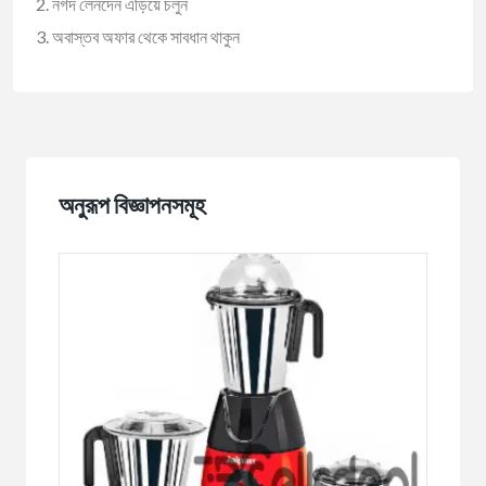
নগদ লেনদেন এড়িয়ে চলুন
অবাস্তব অফার থেকে সাবধান থাকুন
অনুরূপ বিজ্ঞাপনসমূহ