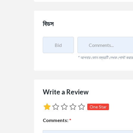
বিডস
* আপনার ফোন নম্বরটি লেখক পোস্ট করার জ
Write a Review
One Star
Comments:
*