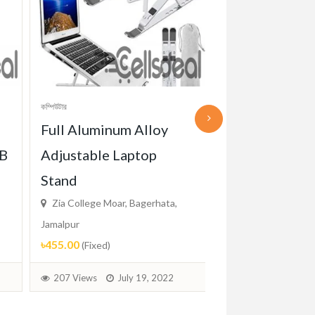
কম্পিউটার
কম্পিউটার
Full Aluminum Alloy
Havit MS102
GB
Adjustable Laptop
Backlit Gami
Stand
Zia College Moar, 
Jamalpur
Zia College Moar, Bagerhata,
৳700.00
(Fixed)
Jamalpur
৳455.00
(Fixed)
232 Views
Aug
207 Views
July 19, 2022