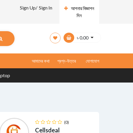
Sign Up/
Sign In
আপনার বিজ্ঞাপন
দিন
৳
0.00
আমাদের কথা
প্রশ্ন-উত্তর
যোগাযোগ
aptop
(0)
Cellsdeal