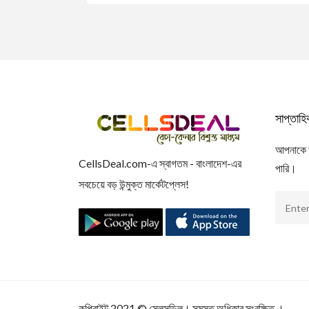
সাপ্তাহ
আপনাকে আম
CellsDeal.com-এ স্বাগতম - বাংলাদেশ-এর
পারি।
সবচেয়ে বড় উন্মুক্ত মার্কেটপ্লেস!
কপিরাইট 2021
©
সেলসডিল
। সমস্ত অধিকার সংরক্ষিত ।