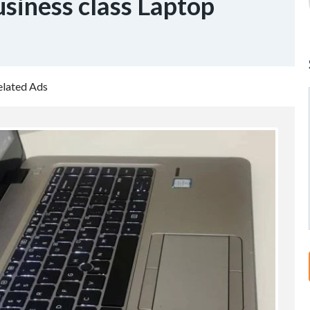
siness class Laptop
elated Ads