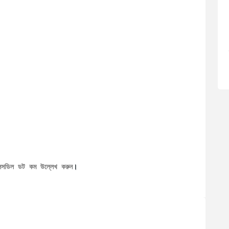
েলসডিল ডট কম উল্লেখ করুন
।