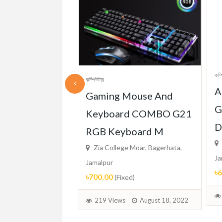
কম্
কম্পিউটার
A
S1026 RGB
Gaming Mouse And
G
Gaming Mouse
Keyboard COMBO G21
D
 Moar, Bagerhata,
RGB Keyboard M
Zia College Moar, Bagerhata,
d)
Ja
Jamalpur
৳
৳700.00
(Fixed)
August 23, 2022
219 Views
August 18, 2022