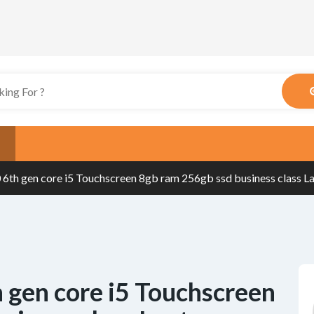
 6th gen core i5 Touchscreen 8gb ram 256gb ssd business class L
 gen core i5 Touchscreen