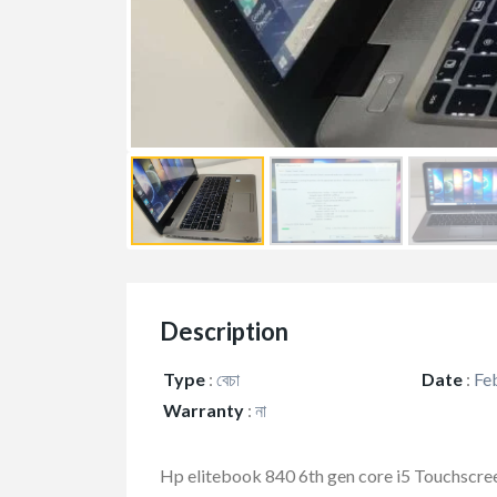
Description
Type
:
বেচা
Date
:
Feb
Warranty
:
না
Hp elitebook 840 6th gen core i5 Touchscre