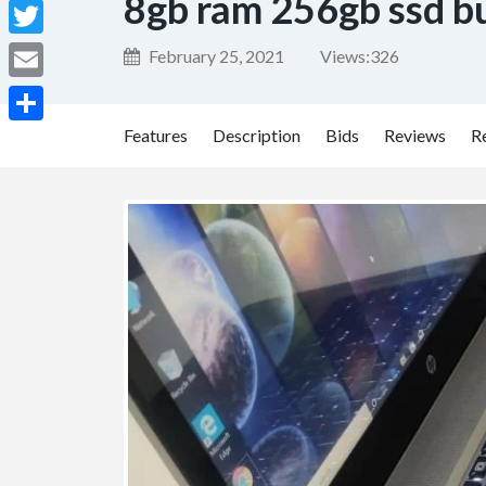
8gb ram 256gb ssd bu
Facebook
Twitter
February 25, 2021
Views:
326
Email
Features
Description
Bids
Reviews
R
Share