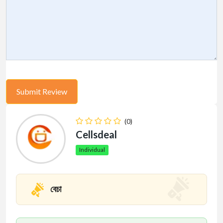
(0)
Cellsdeal
Individual
বেচা