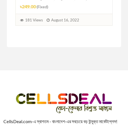
৳249.00
(Fixed)
Zi
৳1,
181 Views
August 16, 2022
1
CellsDeal.com-এ স্বাগতম - বাংলাদেশ-এর সবচেয়ে বড় উন্মুক্ত মার্কেটপ্লেস!