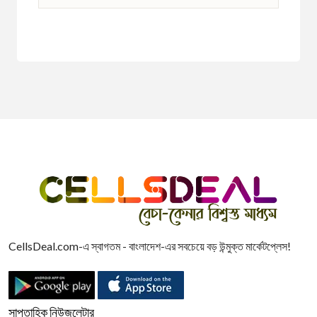
1
CellsDeal.com-এ স্বাগতম - বাংলাদেশ-এর সবচেয়ে বড় উন্মুক্ত মার্কেটপ্লেস!
সাপ্তাহিক নিউজলেটার