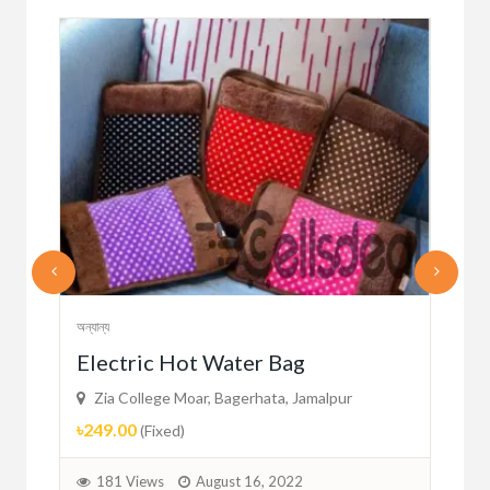
অন্যান্য
অন্যান্
Electric Hot Water Bag
Ou
Zia College Moar, Bagerhata, Jamalpur
Ti
৳249.00
(Fixed)
Zi
৳1,
181 Views
August 16, 2022