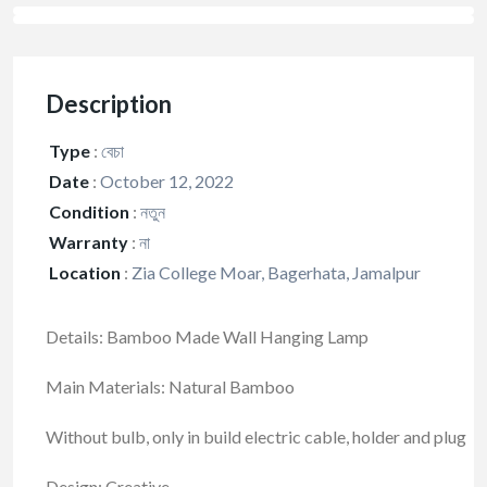
Description
Type
:
বেচা
Date
:
October 12, 2022
Condition
:
নতুন
Warranty
:
না
Location
:
Zia College Moar, Bagerhata, Jamalpur
Details: Bamboo Made Wall Hanging Lamp
Main Materials: Natural Bamboo
Without bulb, only in build electric cable, holder and plug
Design: Creative