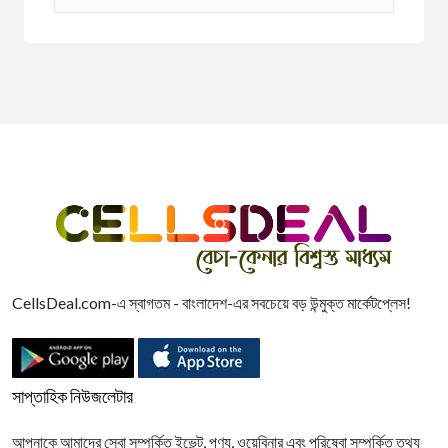
CellsDeal.com-এ স্বাগতম - বাংলাদেশ-এর সবচেয়ে বড় উন্মুক্ত মার্কেটপ্লেস!
সাপ্তাহিক নিউজলেটার
আপনাকে আমাদের সেবা সম্পর্কিত ইভেন্ট, পণ্য, ওয়েবিনার এবং পরিষেবা সম্পর্কিত তথ্য