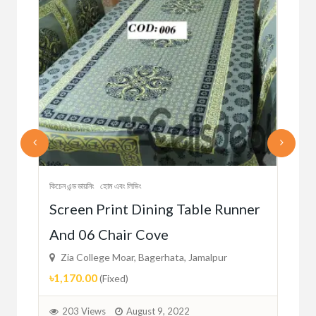
কিচেন এ
কিচেন এন্ড ডায়নিং
হোম এবং লিভিং
oil
Ce
Screen Print Dining Table Runner
Con
And 06 Chair Cove
Zi
Zia College Moar, Bagerhata, Jamalpur
৳51
৳1,170.00
(Fixed)
1
203 Views
August 9, 2022