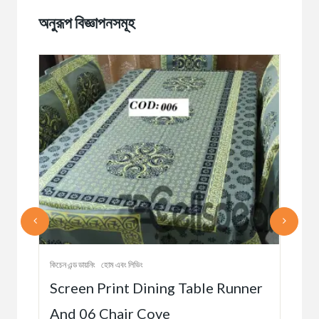
অনুরূপ বিজ্ঞাপনসমূহ
কিচেন এ
কিচেন এন্ড ডায়নিং
হোম এবং লিভিং
oil
Ce
Screen Print Dining Table Runner
Con
And 06 Chair Cove