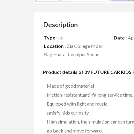
Description
Type
:
বেচা
Date
:
Apr
Location
:
Zia College Moar,
Bagerhata, Jamalpur Sadar.
Product details of 09 FUTURE CAR KIDS
Made of good material
friction-resistant,anti-fallong service time.
Equipped with light and music
satisfy kids curiosity.
High simulation, the simulation car can turn r
go back and move forward.