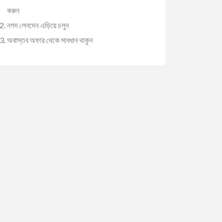
করুন
নগদ লেনদেন এড়িয়ে চলুন
অবাস্তব অফার থেকে সাবধান থাকুন