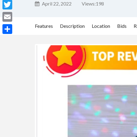
Facebook
April 22, 2022
Views:
198
Twitter
Features
Description
Location
Bids
R
Email
Share