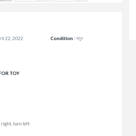
il 22, 2022
Condition
:
নতুন
 FOR TOY
ight, turn left