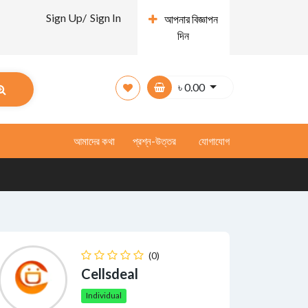
Sign Up/
Sign In
আপনার বিজ্ঞাপন
দিন
৳
0.00
আমাদের কথা
প্রশ্ন-উত্তর
যোগাযোগ
(0)
Cellsdeal
Individual