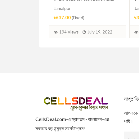
xed)
Jamalpur
Ja
৳637.00
৳
(Fixed)
July 21, 2022
194 Views
July 19, 2022
সাপ্তাহ
আপনাকে আম
CellsDeal.com-এ স্বাগতম - বাংলাদেশ-এর
পারি।
সবচেয়ে বড় উন্মুক্ত মার্কেটপ্লেস!