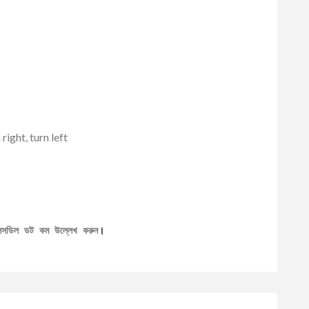
ight, turn left
েলসডিল ডট কম উল্লেখ করুন
।