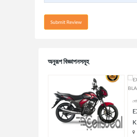
অনুরূপ বিজ্ঞাপনসমূহ
মোটর বাইক
যানবাহন
EXERCISE BI
KPOWER 3.8
Zia College Moar, 