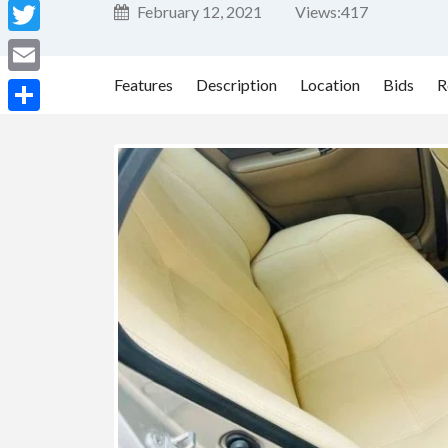
Facebook
February 12, 2021
Views:
417
Twitter
Features
Description
Location
Bids
R
Email
Share