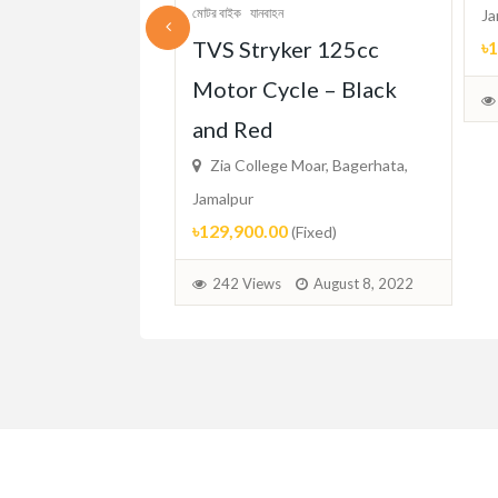
মোটর বাইক
যানবাহন
Jamalpur
TVS Stryker 125cc
৳10,500.00
(Fixed)
Motor Cycle – Black
247 Views
Aug
and Red
Zia College Moar, Bagerhata,
Jamalpur
৳129,900.00
(Fixed)
2
242 Views
August 8, 2022