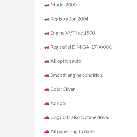
Model 2000.
Registration 2004.
Engine VVTI cc 1500.
Reg serial D.M.GA-17-XXXX.
All option auto.
Smooth engine condition.
Color Silver.
Ac cool.
Cng 60ltr also Octane drive.
All papers up to date.