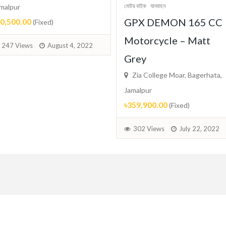
মোটর বাইক
যানবাহন
Zia Co
GPX DEMON 165 CC
Jamalpur
Motorcycle – Matt
৳199,90
ust 4, 2022
Grey
239 V
Zia College Moar, Bagerhata,
Jamalpur
৳359,900.00
(Fixed)
302 Views
July 22, 2022