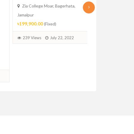
llege Moar, Bagerhata,
মোটর বাইক
যানবাহন
ero Maestro Edge
0.00
(Fixed)
(Scooter) 110cc
Zia College Moar, Bagerhata,
iews
July 22, 2022
Jamalpur
৳144,990.00
(Fixed)
220 Views
August 20, 2022