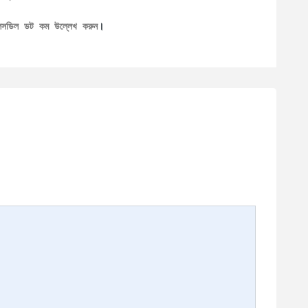
েলসডিল ডট কম উল্লেখ করুন
।