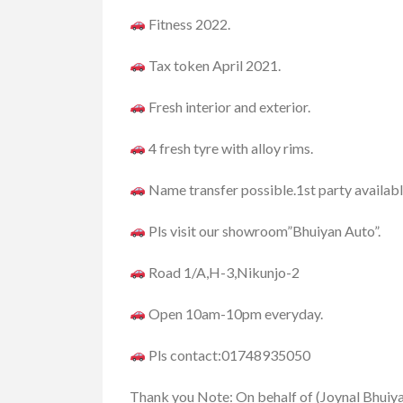
Fitness 2022.
Tax token April 2021.
Fresh interior and exterior.
4 fresh tyre with alloy rims.
Name transfer possible.1st party availab
Pls visit our showroom”Bhuiyan Auto”.
Road 1/A,H-3,Nikunjo-2
Open 10am-10pm everyday.
Pls contact:01748935050
Thank you Note: On behalf of (Joynal Bhuiyan