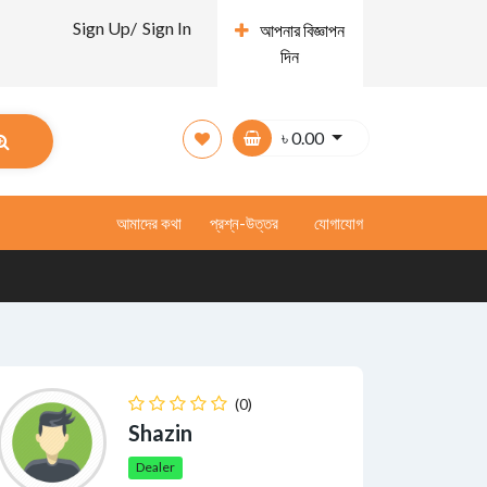
Sign Up/
Sign In
আপনার বিজ্ঞাপন
দিন
৳
0.00
আমাদের কথা
প্রশ্ন-উত্তর
যোগাযোগ
(0)
Shazin
Dealer