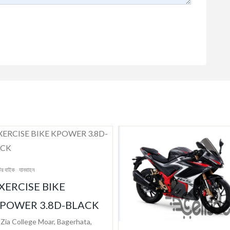
মোটর বাইক
য
KE
FKM S
D-BLACK
165cc
Bagerhata,
White