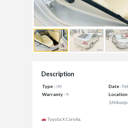
Description
Type
:
বেচা
Date
:
Feb
Warranty
:
না
Location
3,Nikunjo
Toyota X Corolla.