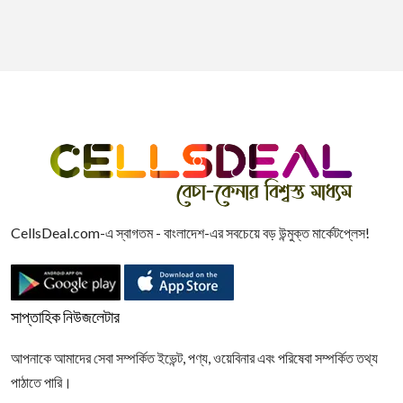
CellsDeal.com-এ স্বাগতম - বাংলাদেশ-এর সবচেয়ে বড় উন্মুক্ত মার্কেটপ্লেস!
সাপ্তাহিক নিউজলেটার
আপনাকে আমাদের সেবা সম্পর্কিত ইভেন্ট, পণ্য, ওয়েবিনার এবং পরিষেবা সম্পর্কিত তথ্য
পাঠাতে পারি।