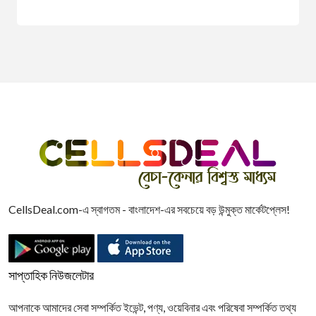
CellsDeal.com-এ স্বাগতম - বাংলাদেশ-এর সবচেয়ে বড় উন্মুক্ত মার্কেটপ্লেস!
সাপ্তাহিক নিউজলেটার
আপনাকে আমাদের সেবা সম্পর্কিত ইভেন্ট, পণ্য, ওয়েবিনার এবং পরিষেবা সম্পর্কিত তথ্য