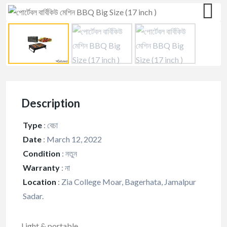
Description
Type
:
বেচা
Date
:
March 12, 2022
Condition
:
নতুন
Warranty
:
না
Location
:
Zia College Moar, Bagerhata, Jamalpur
Sadar.
Light & portable