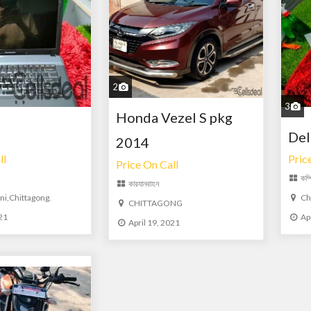
2
3
Honda Vezel S pkg
Del
2014
ll
Pric
Price On Call
কম্
কার
যানবাহন
,Chittagong.
Ch
CHITTAGONG
021
Ap
April 19, 2021