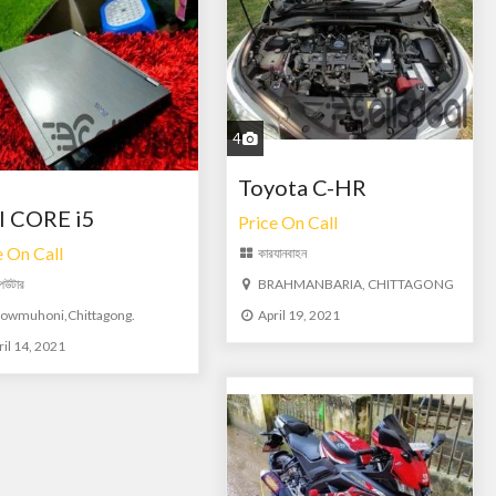
4
Toyota C-HR
l CORE i5
Price On Call
e On Call
কার
যানবাহন
পিউটার
BRAHMANBARIA, CHITTAGONG
owmuhoni,Chittagong.
April 19, 2021
ril 14, 2021