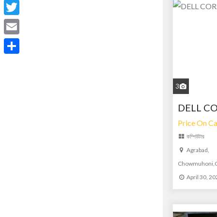
Facebook
Twitter
Email
Share
3
DELL CO
Price On Ca
কম্পিউটার
Agrabad,
Chowmuhoni,Ch
April 30, 2