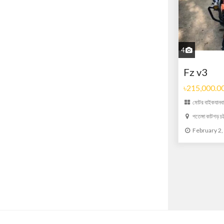
4
Fz v3
৳215,000.0
মোটর বাইক
যানব
পতেঙ্গা কাটগড় চট্
February 2,