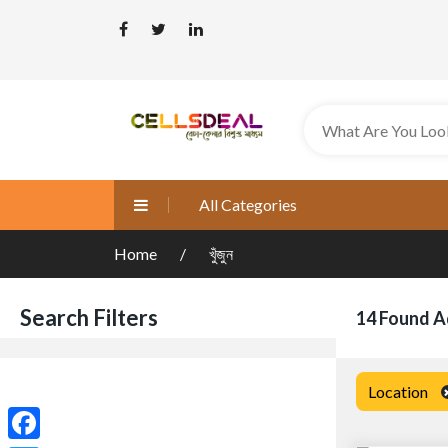
All Categories
Home
খুঁজুন
Search Filters
14 Found A
Location