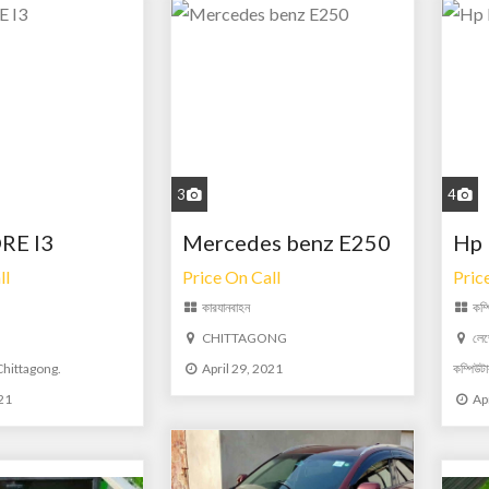
3
4
RE I3
Mercedes benz E250
Hp 
ll
Price On Call
Pric
কার
যানবাহন
কম্
CHITTAGONG
লেভ
ittagong.
April 29, 2021
কম্পিউটার
021
Ap