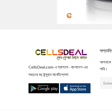
Cellsdeal
সাপ্তাহ
আপনাকে আম
CellsDeal.com-এ স্বাগতম - বাংলাদেশ-এর
পারি।
সবচেয়ে বড় উন্মুক্ত মার্কেটপ্লেস!