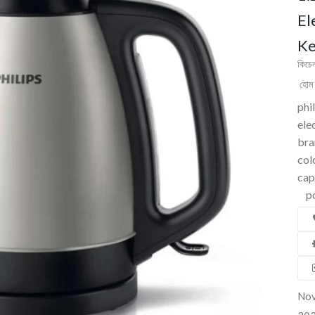
El
Ke
কিচেন
হোম 
phi
ele
br
co
capa
pow
Nov