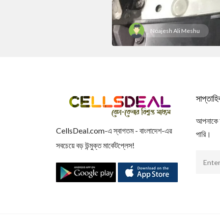
Noajesh Ali Meshu
সাপ্তাহ
আপনাকে আম
CellsDeal.com-এ স্বাগতম - বাংলাদেশ-এর
পারি।
সবচেয়ে বড় উন্মুক্ত মার্কেটপ্লেস!