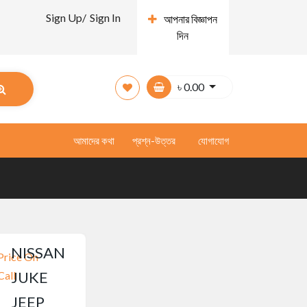
Sign Up/
Sign In
আপনার বিজ্ঞাপন
দিন
৳
0.00
আমাদের কথা
প্রশ্ন-উত্তর
যোগাযোগ
NISSAN
Price On
JUKE
Call
JEEP