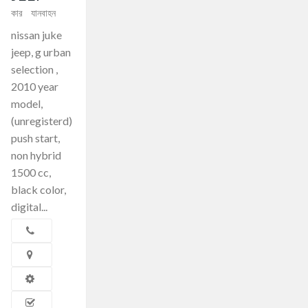
কার
যানবাহন
nissan juke
jeep, g urban
selection ,
2010 year
model,
(unregisterd)
push start,
non hybrid
1500 cc,
black color,
digital...