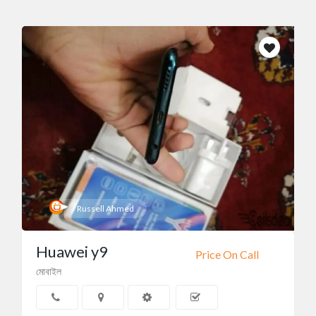
Russell Ahmed
Huawei y9
Price On Call
মোবাইল