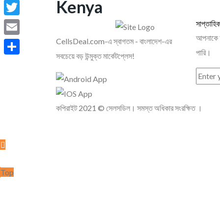
Kenya
Facebook
Twitter
সাপ্তাহি
আপনাকে আম
CellsDeal.com-এ স্বাগতম - বাংলাদেশ-এর
Email
পারি।
সবচেয়ে বড় উন্মুক্ত মার্কেটপ্লেস!
Share
কপিরাইট 2021
©
সেলসডিল
। সমস্ত অধিকার সংরক্ষিত ।
বেচে দিন
Top